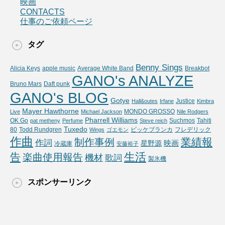
映画
CONTACTS
仕事のご依頼ページ
タグ
Benny Sings
Alicia Keys
apple music
Average White Band
Breakbot
GANO's ANALYZE
Bruno Mars
Daft punk
GANO's BLOG
Gotye
Justice
Hall&outes
Irfane
Kimbra
Mayer Hawthorne
MONDO GROSSO
Live
Michael Jackson
Nile Rodgers
Pharrell Williams
OK Go
Suchmos
Tahiti
pat metheny
Perfume
Steve reich
Tuxedo
80
Todd Rundgren
ビッケブランカ
フレデリック
Wings
ゴエモン
作曲
業績報
制作事例
作詞
映画
星野源
冷蔵庫
安藤裕子
生活
告
楽曲使用報告
機材
歌詞
製氷機
スポンサーリンク