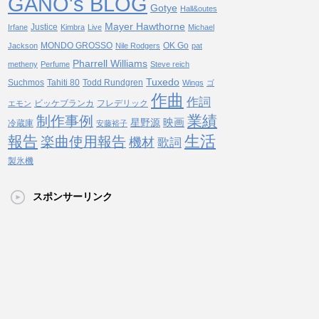
GANO's BLOG
Gotye
Hall&outes
Mayer Hawthorne
Justice
Irfane
Kimbra
Live
Michael
MONDO GROSSO
OK Go
Jackson
Nile Rodgers
pat
Pharrell Williams
metheny
Perfume
Steve reich
Tuxedo
Suchmos
Tahiti 80
Todd Rundgren
Wings
ゴ
作曲
作詞
ビッケブランカ
フレデリック
エモン
業績
制作事例
映画
星野源
冷蔵庫
安藤裕子
生活
報告
楽曲使用報告
機材
歌詞
製氷機
スポンサーリンク