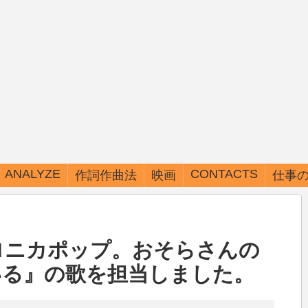
ANALYZE
CONTACTS
作詞作曲法
映画
仕事
ARTISTS一覧
コード進行パターン表
ロニカポップ。おそらさんの
いる』の歌を担当しました。