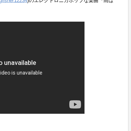
fisher12234
)のエレクトロニカポップな楽曲『雨は
！