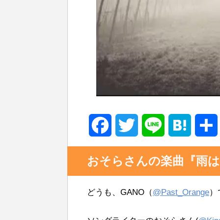
F
T
L
H
a
w
i
a
おそらさんの楽曲『雨
c
i
n
t
どうも、GANO（
@Past_Orange
）
e
t
e
e
b
t
n