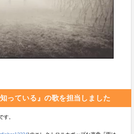
共
有
は知っている』の歌を担当しました
です。