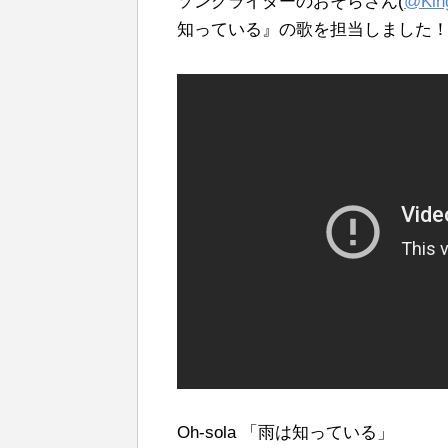
ソングライターのおそらさん(
@King
知っている』の歌を担当しました
o
e
a
o
r
k
Oh-sola 「雨は知っている」