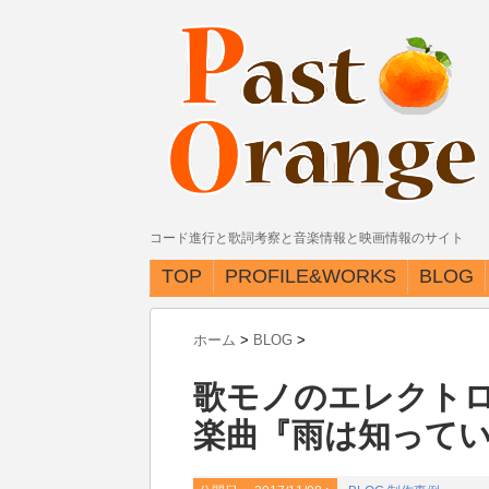
コード進行と歌詞考察と音楽情報と映画情報のサイト
TOP
PROFILE&WORKS
BLOG
ホーム
>
BLOG
>
歌モノのエレクト
楽曲『雨は知って