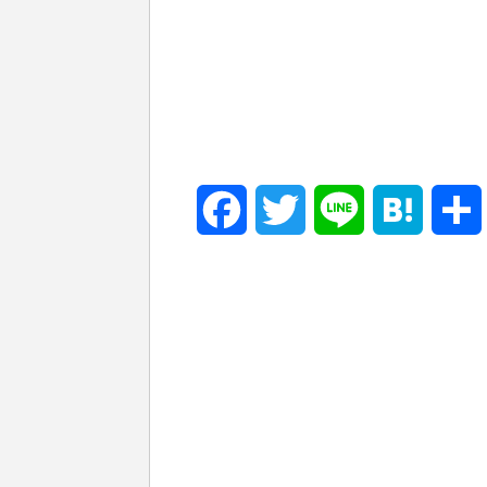
F
T
L
H
a
w
i
a
c
i
n
t
e
t
e
e
b
t
n
o
e
a