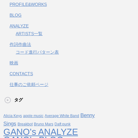
PROFILE&WORKS
BLOG
ANALYZE
ARTISTS一覧
作詞作曲法
コード進行パターン表
映画
CONTACTS
仕事のご依頼ページ
タグ
Benny
Alicia Keys
apple music
Average White Band
Sings
Breakbot
Bruno Mars
Daft punk
GANO's ANALYZE