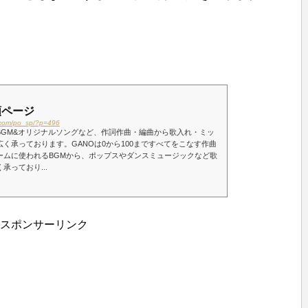
頼ページ
e.com/po_sp/?p=496
BGM&オリジナルソングなど、作詞作曲・編曲から歌入れ・ミッ
く承っております。GANOは0から100まですべてをこなす作曲
ームに使われるBGMから、ポップスやダンスミュージックなど歌
承っており...
スポンサーリンク