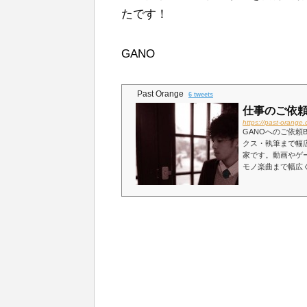
たです！
GANO
Past Orange
6 tweets
仕事のご依
https://past-orang
GANOへのご依頼
クス・執筆まで幅広
家です。動画やゲ
モノ楽曲まで幅広く