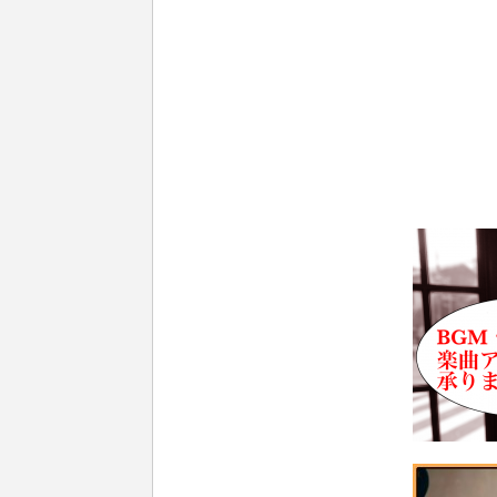
o
r
k