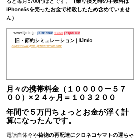
ると毎月5700円ほどです。
（乗り換え時の手数料は
iPhone5sを売ったお金で相殺したため含めていませ
ん）
www.iijmio.jp
136 shares
1 user
14 pockets
旧・節約シミュレーション | IIJmio
https://www.iijmio.jp/hdd/simulation/
月々の携帯料金（１００００ー５７
００）×２４ヶ月＝１０３２００
年間で５万円ちょっとお金が浮く計
算になったんです。
電話自体今や
荷物の再配達にクロネコヤマトの運ちゃ