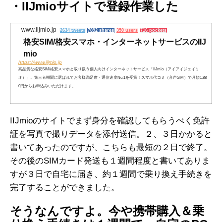
・IIJmioサイトで登録作業した
www.iijmio.jp
2634 tweets
7892 shares
350 users
716 pockets
格安SIM/格安スマホ・インターネットサービスのIIJ
mio
https://www.iijmio.jp
高品質な格安SIM/格安スマホと取り扱う個人向けインターネットサービス「IIJmio（アイアイジェイミ
オ）」。第三者機関に選ばれてお客様満足度・通信速度No.1を受賞！スマホ代コミ（音声SIM）で月額1,88
0円からお申込みいただけます。
IIJmioのサイトでまず身分を確認してもらうべく免許
証を写真で撮りデータを添付送信。２、３日かかると
書いてあったのですが、こちらも最短の２日で終了。
その後のSIMカード発送も１週間程度と書いてありま
すが３日で自宅に届き、約１週間で乗り換え手続きを
完了することができました。
そうなんですよ。今や携帯購入＆乗