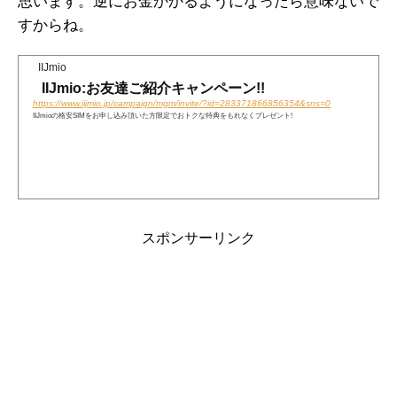
思います。逆にお金かかるようになったら意味ないで
すからね。
IIJmio
IIJmio:お友達ご紹介キャンペーン!!
https://www.iijmio.jp/campaign/mgm/invite/?id=283371866856354&sns=0
IIJmioの格安SIMをお申し込み頂いた方限定でおトクな特典をもれなくプレゼント!
スポンサーリンク