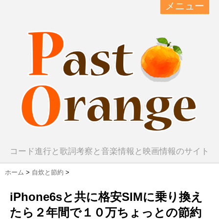
メニュー
コード進行と歌詞考察と音楽情報と映画情報のサイト
ホーム
>
自炊と節約
>
iPhone6sと共に格安SIMに乗り換え
たら２年間で１０万ちょっとの節約