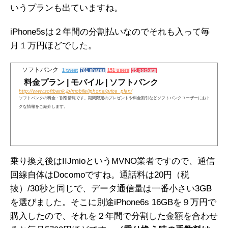
いうプランも出ていますね。
iPhone5sは２年間の分割払いなのでそれも入って毎
月１万円ほどでした。
ソフトバンク
1 tweet
781 shares
151 users
95 pockets
料金プラン | モバイル | ソフトバンク
http://www.softbank.jp/mobile/iphone/price_plan/
ソフトバンクの料金・割引情報です。期間限定のプレゼントや料金割引などソフトバンクユーザーにおト
クな情報をご紹介します。
乗り換え後はIIJmioというMVNO業者ですので、通信
回線自体はDocomoですね。通話料は20円（税
抜）/30秒と同じで、データ通信量は一番小さい3GB
を選びました。そこに別途iPhone6s 16GBを９万円で
購入したので、それを２年間で分割した金額を合わせ