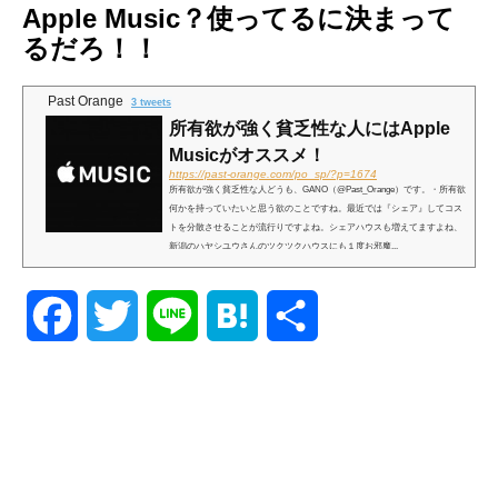
Apple Music？使ってるに決まって
るだろ！！
Past Orange
3 tweets
所有欲が強く貧乏性な人にはApple
Musicがオススメ！
https://past-orange.com/po_sp/?p=1674
所有欲が強く貧乏性な人どうも、GANO（@Past_Orange）です。・所有欲
何かを持っていたいと思う欲のことですね。最近では『シェア』してコス
トを分散させることが流行りですよね。シェアハウスも増えてますよね、
新潟のハヤシユウさんのツクツクハウスにも１度お邪魔...
F
T
L
H
共
a
w
i
a
有
c
i
n
t
e
t
e
e