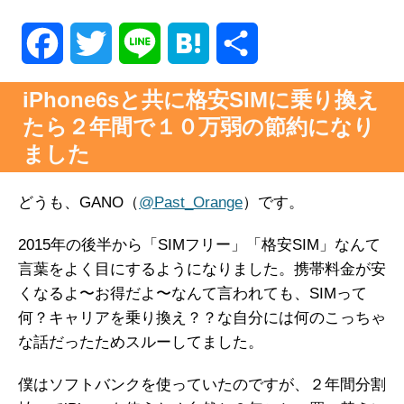
F
T
L
H
共
a
w
i
a
有
iPhone6sと共に格安SIMに乗り換え
たら２年間で１０万弱の節約になり
c
i
n
t
ました
e
t
e
e
どうも、GANO（
@Past_Orange
）です。
b
t
n
2015年の後半から「SIMフリー」「格安SIM」なんて
o
e
a
言葉をよく目にするようになりました。携帯料金が安
o
r
くなるよ〜お得だよ〜なんて言われても、SIMって
何？キャリアを乗り換え？？な自分には何のこっちゃ
k
な話だったためスルーしてました。
僕はソフトバンクを使っていたのですが、２年間分割