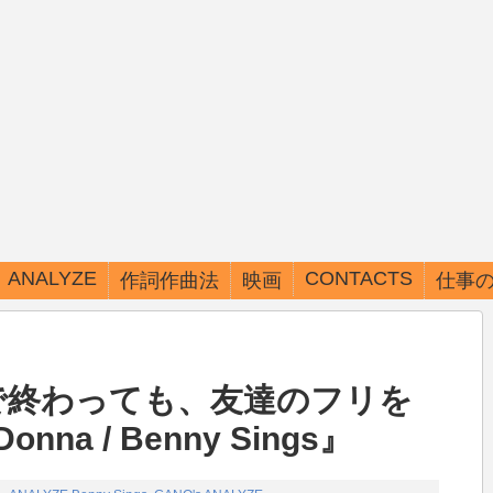
ANALYZE
CONTACTS
作詞作曲法
映画
仕事
ARTISTS一覧
コード進行パターン表
の恋で終わっても、友達のフリを
nna / Benny Sings』