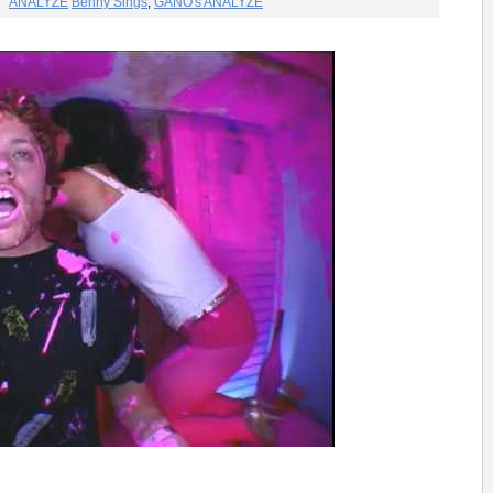
ANALYZE
Benny Sings
,
GANO's ANALYZE