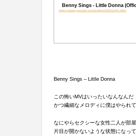
Benny Sings - Little Donna (Offi
https://www.youtube.com/embed/dSG1mFLz8ds
Benny Sings – Little Donna
この怖いMVはいったいなんなんだ．．
かつ繊細なメロディに僕はやられ
なにやらセクシーな女性二人が部屋中を
片目が開かないような状態になっているM