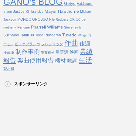
GANO's BLOG
Gotye
Hall&outes
Mayer Hawthorne
Justice
Irfane
Kimbra
Live
Michael
MONDO GROSSO
OK Go
Jackson
Nile Rodgers
pat
Pharrell Williams
metheny
Perfume
Steve reich
Tuxedo
Suchmos
Tahiti 80
Todd Rundgren
Wings
ゴ
作曲
作詞
ビッケブランカ
フレデリック
エモン
業績
制作事例
映画
星野源
冷蔵庫
安藤裕子
生活
報告
楽曲使用報告
機材
歌詞
製氷機
スポンサーリンク