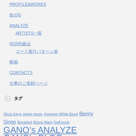
PROFILE&WORKS
BLOG
ANALYZE
ARTISTS一覧
作詞作曲法
コード進行パターン表
映画
CONTACTS
仕事のご依頼ページ
タグ
Benny
Alicia Keys
apple music
Average White Band
Sings
Breakbot
Bruno Mars
Daft punk
GANO's ANALYZE