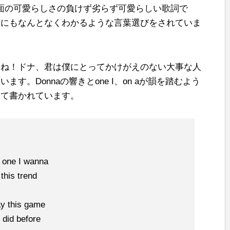
面の可愛らしさの負けず劣らず可愛らしい歌詞で
人にもなんとなくわかるような言葉選びをされていま
すね！ドナ、君は僕にとってかけがえのない大事な人
す。Donnaの響きとone I、on aが韻を踏むよう
って書かれています。
e one I wanna
this trend
ay this game
 did before