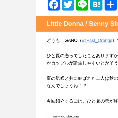
F
T
L
H
a
w
i
a
Little Donna / Benny S
c
i
n
t
どうも、GANO（
@Past_Orange
）
e
t
e
e
b
t
n
ひと夏の恋ってしたことあります
かカップルが誕生しやすいとかそ
o
e
a
o
r
夏の気候と共に結ばれた二人は秋
なんでしょうね！？
k
今回紹介する曲は、ひと夏の恋が
www.youtube.com