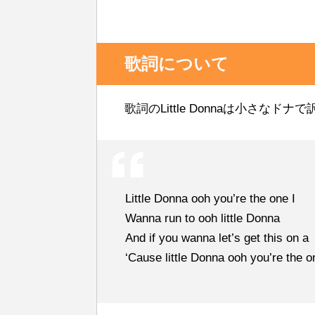
歌詞について
歌詞のLittle Donnaは小さなド
Little Donna ooh you’re the one I
Wanna run to ooh little Donna
And if you wanna let’s get this on a
‘Cause little Donna ooh you’re the o