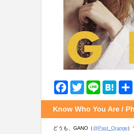
F
T
L
H
a
w
i
a
Know Who You Are / Phar
c
i
n
t
どうも、GANO（
@Past_Orange
）
e
t
e
e