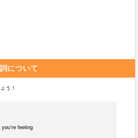
eの歌詞について
しょう！
you’re feeling