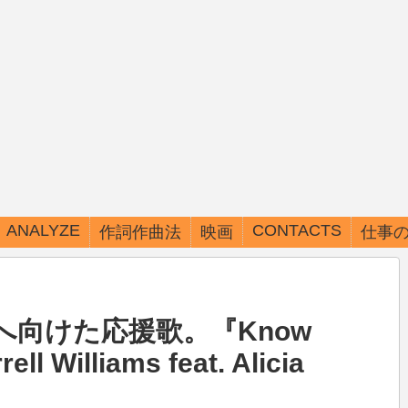
ANALYZE
CONTACTS
作詞作曲法
映画
仕事
ARTISTS一覧
コード進行パターン表
性へ向けた応援歌。『Know
ell Williams feat. Alicia