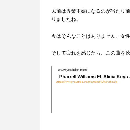
b
t
n
以前は専業主婦になるのが当たり
りましたね。
o
e
a
o
r
今はそんなことはありません。女
k
そして疲れを感じたら、この曲を
www.youtube.com
Pharrell Williams Ft. Alicia Ke
https://www.youtube.com/embed/kJntPaUsxIc