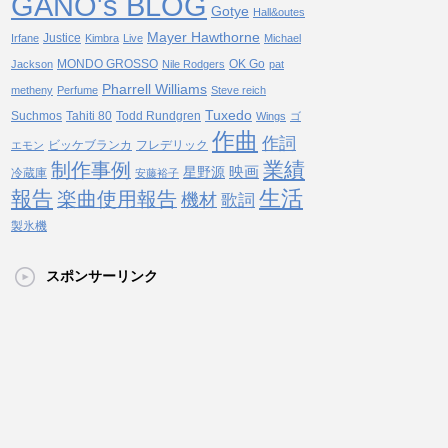
GANO's BLOG
Gotye
Hall&outes
Mayer Hawthorne
Justice
Irfane
Kimbra
Live
Michael
MONDO GROSSO
OK Go
Jackson
Nile Rodgers
pat
Pharrell Williams
metheny
Perfume
Steve reich
Tuxedo
Suchmos
Tahiti 80
Todd Rundgren
Wings
ゴ
作曲
作詞
ビッケブランカ
フレデリック
エモン
業績
制作事例
映画
星野源
冷蔵庫
安藤裕子
生活
報告
楽曲使用報告
機材
歌詞
製氷機
スポンサーリンク