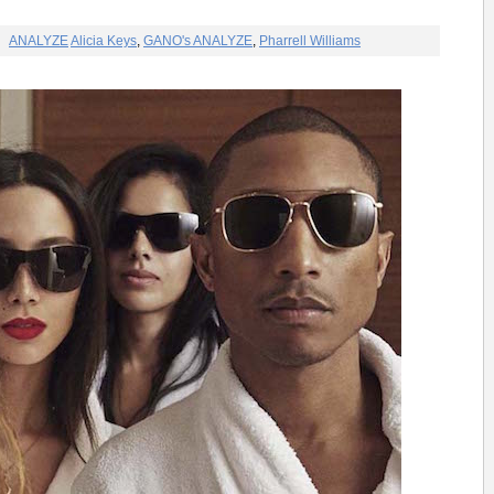
ANALYZE
Alicia Keys
,
GANO's ANALYZE
,
Pharrell Williams