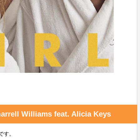
共
有
rell Williams feat. Alicia Keys
です。