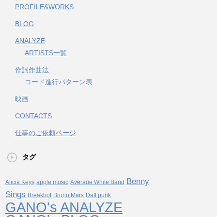
PROFILE&WORKS
BLOG
ANALYZE
ARTISTS一覧
作詞作曲法
コード進行パターン表
映画
CONTACTS
仕事のご依頼ページ
タグ
Benny
Alicia Keys
apple music
Average White Band
Sings
Breakbot
Bruno Mars
Daft punk
GANO's ANALYZE