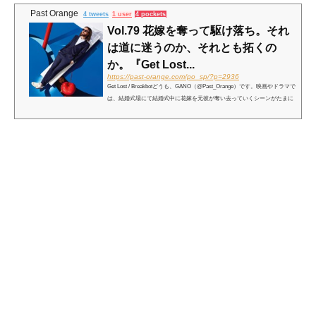
Past Orange
4 tweets
1 user
4 pockets
Vol.79 花嫁を奪って駆け落ち。それ
は道に迷うのか、それとも拓くの
か。『Get Lost...
https://past-orange.com/po_sp/?p=2936
Get Lost / Breakbotどうも、GANO（@Past_Orange）です。映画やドラマで
は、結婚式場にて結婚式中に花嫁を元彼が奪い去っていくシーンがたまに
あったりしますが、実際にはあるのでしょうか？新郎新婦は結婚式を行う
までに相当な準備をするなんて話も聞いたことありま...