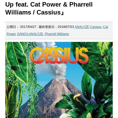
Up feat. Cat Power & Pharrell
Williams / Cassius』
公開日：
2017/04/27
: 最終更新日：2018/07/23
ANALYZE
Cassius
,
Cat
Power
,
GANO's ANALYZE
,
Pharrell Williams