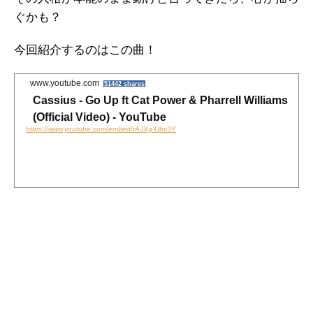
o
r
ぐかも？
k
今回紹介するのはこの曲！
www.youtube.com
51442 shares
Cassius - Go Up ft Cat Power & Pharrell Williams
(Official Video) - YouTube
https://www.youtube.com/embed/rAJXg-Ubv3Y