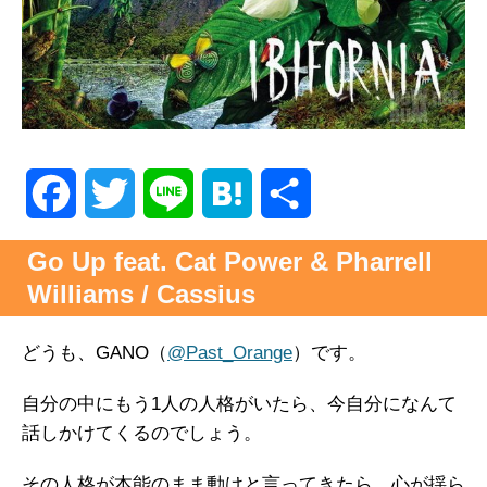
F
T
L
H
共
a
w
i
a
有
Go Up feat. Cat Power & Pharrell
Williams / Cassius
c
i
n
t
e
t
e
e
どうも、GANO（
@Past_Orange
）です。
b
t
n
自分の中にもう1人の人格がいたら、今自分になんて
話しかけてくるのでしょう。
o
e
a
その人格が本能のまま動けと言ってきたら、心が揺ら