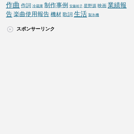
作曲
業績報
制作事例
作詞
映画
星野源
冷蔵庫
安藤裕子
生活
告
楽曲使用報告
機材
歌詞
製氷機
スポンサーリンク