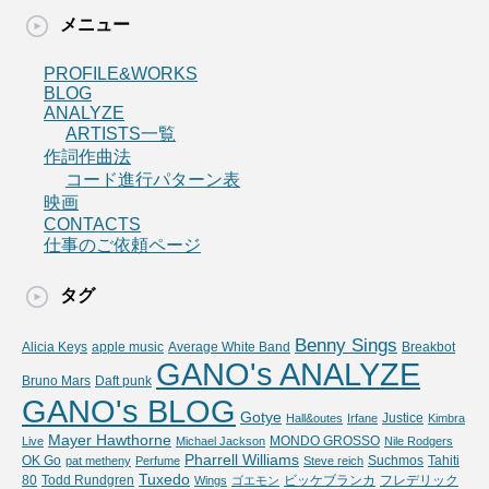
メニュー
PROFILE&WORKS
BLOG
ANALYZE
ARTISTS一覧
作詞作曲法
コード進行パターン表
映画
CONTACTS
仕事のご依頼ページ
タグ
Benny Sings
Alicia Keys
apple music
Average White Band
Breakbot
GANO's ANALYZE
Bruno Mars
Daft punk
GANO's BLOG
Gotye
Justice
Hall&outes
Irfane
Kimbra
Mayer Hawthorne
MONDO GROSSO
Live
Michael Jackson
Nile Rodgers
Pharrell Williams
OK Go
Suchmos
Tahiti
pat metheny
Perfume
Steve reich
Tuxedo
80
Todd Rundgren
ビッケブランカ
フレデリック
Wings
ゴエモン