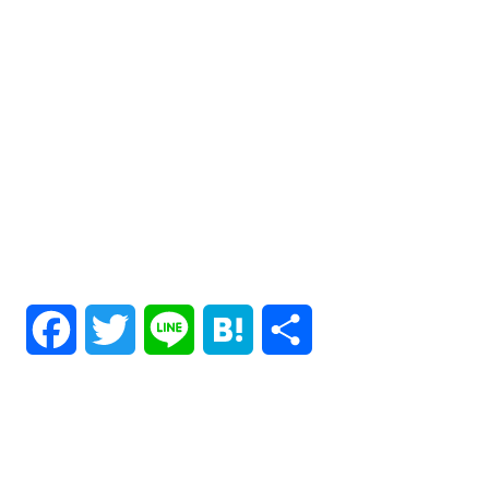
F
T
L
H
共
a
w
i
a
有
c
i
n
t
e
t
e
e