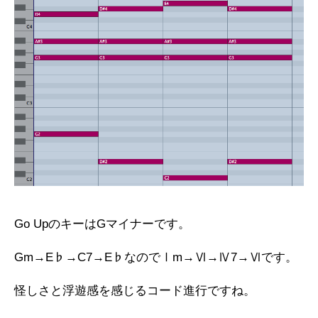
Go UpのキーはGマイナーです。
Gm→E♭→C7→E♭なのでⅠm→Ⅵ→Ⅳ7→Ⅵです。
怪しさと浮遊感を感じるコード進行ですね。