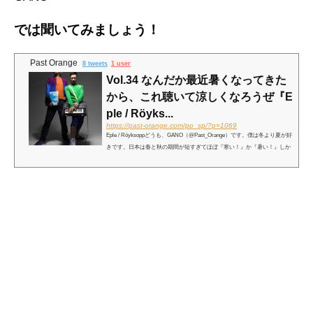
では聞いてみましょう！
Past Orange
8 tweets
1 user
Vol.34 なんだか最近暑くなってきた
から、これ聴いて涼しくなろうぜ『E
ple / Röyks...
https://past-orange.com/po_sp/?p=1069
Eple / Röyksoppどうも、GANO（@Past_Orange）です。僕は冬より夏が好
きです。日本は春と秋の期間が短すぎてほぼ『寒い！』か『暑い！』しか
言ってないようだけど、でも仕方ないです。ここ何週間で厚手のダウンか
らTシャツに変わってしまうほどに暑くなってますが、...