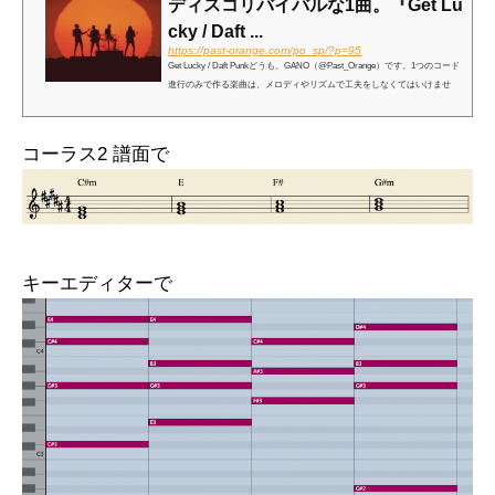
ディスコリバイバルな1曲。『Get Lu
cky / Daft ...
https://past-orange.com/po_sp/?p=95
Get Lucky / Daft Punkどうも、GANO（@Past_Orange）です。1つのコード
進行のみで作る楽曲は、メロディやリズムで工夫をしなくてはいけませ
ん。なかなか難しいですが、繰り返し聴いても飽きない曲には工夫が多く
されています。今回紹介するのはこの曲！Get Lucky / D...
コーラス2 譜面で
キーエディターで