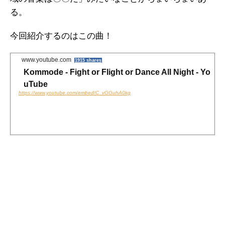
る。
k
今回紹介するのはこの曲！
www.youtube.com
1915 shares
Kommode - Fight or Flight or Dance All Night - Yo
uTube
https://www.youtube.com/embed/C_vGGuhA0kg