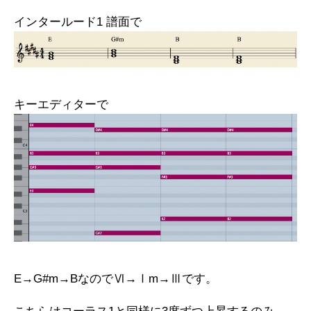
インタールード1 譜面で
キーエディターで
E→G#m→BなのでⅥ→Ⅰm→Ⅲです。