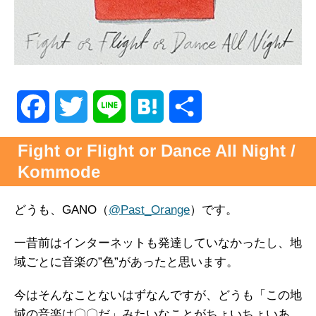
F
T
L
H
共
a
w
i
a
有
Fight or Flight or Dance All Night /
Kommode
c
i
n
t
e
t
e
e
どうも、GANO（
@Past_Orange
）です。
b
t
n
一昔前はインターネットも発達していなかったし、地
域ごとに音楽の”色”があったと思います。
o
e
a
今はそんなことないはずなんですが、どうも「この地
o
r
域の音楽は〇〇だ」みたいなことがちょいちょいあ