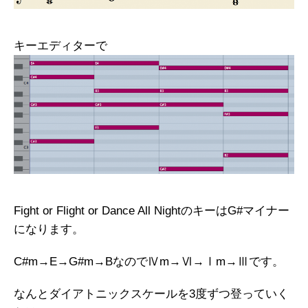
キーエディターで
Fight or Flight or Dance All NightのキーはG#マイナー
になります。
C#m→E→G#m→BなのでⅣm→Ⅵ→Ⅰm→Ⅲです。
なんとダイアトニックスケールを3度ずつ登っていく