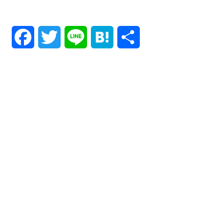
F
T
L
H
共
a
w
i
a
有
c
i
n
t
e
t
e
e
b
t
n
o
e
a
o
r
k