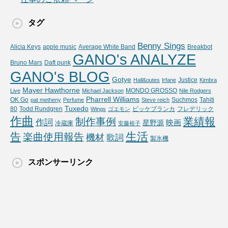
タグ
Benny Sings
Alicia Keys
apple music
Average White Band
Breakbot
GANO's ANALYZE
Bruno Mars
Daft punk
GANO's BLOG
Gotye
Justice
Hall&outes
Irfane
Kimbra
Mayer Hawthorne
MONDO GROSSO
Live
Michael Jackson
Nile Rodgers
Pharrell Williams
OK Go
Suchmos
Tahiti
pat metheny
Perfume
Steve reich
Tuxedo
80
Todd Rundgren
ビッケブランカ
フレデリック
Wings
ゴエモン
作曲
業績報
制作事例
作詞
映画
星野源
冷蔵庫
安藤裕子
生活
告
楽曲使用報告
機材
歌詞
製氷機
スポンサーリンク