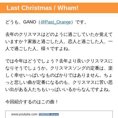
a
w
i
a
有
Last Christmas / Wham!
c
i
n
t
どうも、GANO（
@Past_Orange
）です。
e
t
e
e
去年のクリスマスはどのように過ごしていたか覚えて
b
t
n
いますか？家族と過ごした人、恋人と過ごした人、一
人で過ごした人、様々ですよね。
o
e
a
では今年はどうでしょう？去年より良いクリスマスに
o
r
なりそうでしょうか。クリスマスソングの定番は、楽
しく幸せいっぱいなものばかりではありません。ちょ
k
っと悲しい曲が定番になるのも、クリスマスに苦い思
い出がある人たちもいっぱいいるからなんですよね。
今回紹介するのはこの曲！
www.youtube.com
10902556 shares