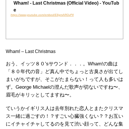
Wham! - Last Christmas (Official Video) - YouTub
e
https://www.youtube.com/embed/E8gmARGvPlI
Wham! – Last Christmas
おう、イッツ８０’sサウンド．．．。Wham!の曲は
「８０年代の音」ど真ん中でちょっと古臭さが出てし
まいがちですが、そこがたまらない！って人も多いは
ず。George Michaelの澄んだ歌声が切ないですね〜、
眉毛がキリッとしてますね〜。
ていうかイギリス人は去年別れた恋人とまたクリスマ
ス一緒に過ごすの！？すごい心臓強くない？？お互い
にイチャイチャしてるのを見て渋い顔って、どんな集