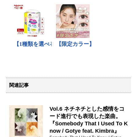
関連記事
Vol.6 ネチネチとした感情をコ
ード進行でも表現した楽曲。
『Somebody That I Used To K
now / Gotye feat. Kimbra』