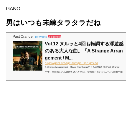
GANO
男はいつも未練タラタラだね
Past Orange
15 tweets
2 pockets
Vol.12 ヌルッと4回も転調する浮遊感
のある大人な曲。『A Strange Arran
gement / M...
https://past-orange.com/po_sp/?p=165
A Strange Arrangement / Mayer HawthorneどうもGANO（@Past_Orange）
です。突然振られる経験をされた方は、突然振られたからという理由で相
手を瞬時に嫌いになることは難しいですよね。突然振られた方は、いつま
で相手を好きでい続けるのでしょう？今回紹介するのは...