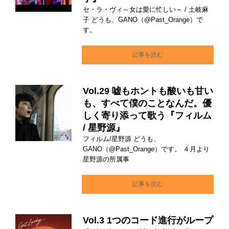
セ・ラ・ヴィ～女は愛に忙しい～ / 土岐麻
子 どうも、GANO（@Past_Orange）で
す。
記事を読む
Vol.29 嘘もホントも酸いも甘い
も、すべて僕のことなんだ。優
しく寄り添って歌う『フィルム
/ 星野源』
フィルム/星野源 どうも、
GANO（@Past_Orange）です。 ４月より
星野源の所属事
記事を読む
Vol.3 1つのコード進行がループ