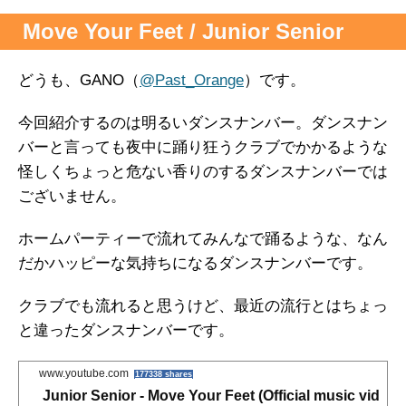
a
w
i
a
有
Move Your Feet / Junior Senior
c
i
n
t
どうも、GANO（
@Past_Orange
）です。
e
t
e
e
今回紹介するのは明るいダンスナンバー。ダンスナン
b
t
n
バーと言っても夜中に踊り狂うクラブでかかるような
怪しくちょっと危ない香りのするダンスナンバーでは
o
e
a
ございません。
o
r
ホームパーティーで流れてみんなで踊るような、なん
だかハッピーな気持ちになるダンスナンバーです。
k
クラブでも流れると思うけど、最近の流行とはちょっ
と違ったダンスナンバーです。
www.youtube.com
177338 shares
Junior Senior - Move Your Feet (Official music vid