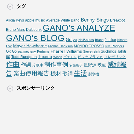
タグ
Benny Sings
Alicia Keys
apple music
Average White Band
Breakbot
GANO's ANALYZE
Bruno Mars
Daft punk
GANO's BLOG
Gotye
Justice
Hall&outes
Irfane
Kimbra
Mayer Hawthorne
MONDO GROSSO
Live
Michael Jackson
Nile Rodgers
Pharrell Williams
OK Go
Suchmos
Tahiti
pat metheny
Perfume
Steve reich
Tuxedo
80
Todd Rundgren
ビッケブランカ
フレデリック
Wings
ゴエモン
作曲
業績報
制作事例
作詞
映画
星野源
冷蔵庫
安藤裕子
生活
告
楽曲使用報告
機材
歌詞
製氷機
スポンサーリンク