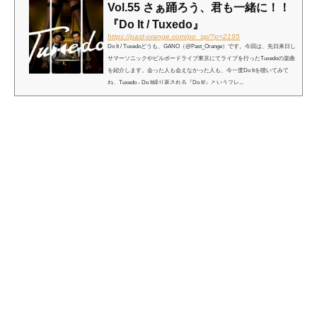
Vol.55 さぁ踊ろう、君も一緒に！！
『Do It / Tuxedo』
https://past-orange.com/po_sp/?p=2195
Do It / Tuxedoどうも、GANO（@Past_Orange）です。今回は、先日来日し
サマーソニックやビルボードライブ東京にてライブを行ったTuxedoの楽曲
を紹介します。会った人も会えなかった人も、今一度Do Itを聴いてみて
ね。Tuxedo - Do It繰り返される『Do It!』というフレ...