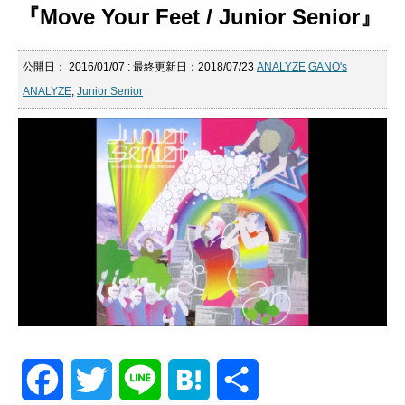
『Move Your Feet / Junior Senior』
公開日：
2016/01/07
: 最終更新日：2018/07/23
ANALYZE
GANO's
ANALYZE
,
Junior Senior
F
T
L
H
共