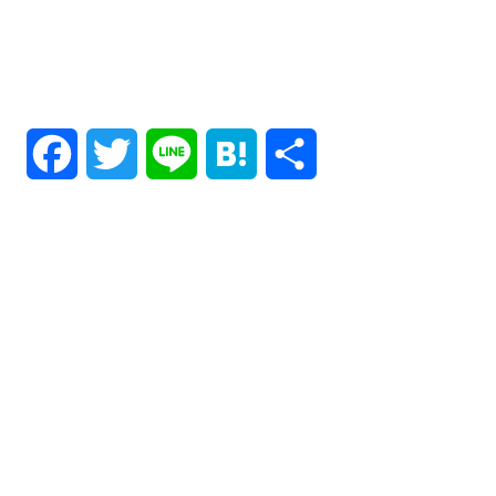
F
T
L
H
共
a
w
i
a
有
c
i
n
t
e
t
e
e
b
t
n
o
e
a
o
r