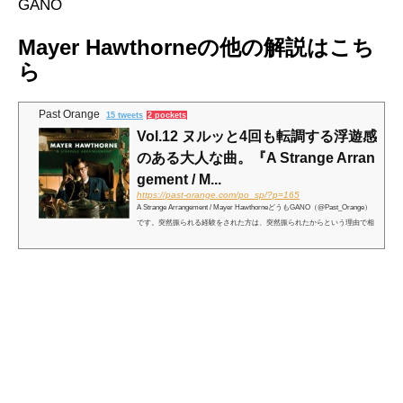
GANO
Mayer Hawthorneの他の解説はこち
ら
Past Orange
15 tweets
2 pockets
Vol.12 ヌルッと4回も転調する浮遊感
のある大人な曲。『A Strange Arran
gement / M...
https://past-orange.com/po_sp/?p=165
A Strange Arrangement / Mayer HawthorneどうもGANO（@Past_Orange）
です。突然振られる経験をされた方は、突然振られたからという理由で相
手を瞬時に嫌いになることは難しいですよね。突然振られた方は、いつま
で相手を好きでい続けるのでしょう？今回紹介するのは...