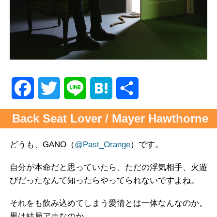
F
T
L
H
共
a
w
i
a
有
Back Seat Lover / Mayer Hawthorne
c
i
n
t
どうも、GANO（
@Past_Orange
）です。
e
t
e
e
自分が本命だと思っていたら、ただの浮気相手、火遊
b
t
n
びだったなんて知ったらやってられないですよね。
o
e
a
それをも飲み込めてしまう愛情とは一体なんなのか。
男は結局アホなのか。