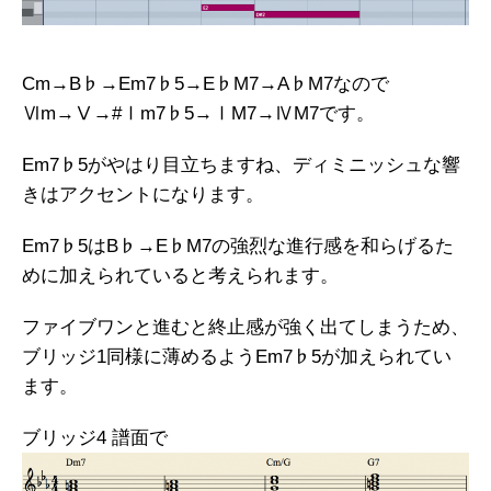
Cm→B♭→Em7♭5→E♭M7→A♭M7なので
Ⅵm→Ⅴ→#Ⅰm7♭5→ⅠM7→ⅣM7です。
Em7♭5がやはり目立ちますね、ディミニッシュな響
きはアクセントになります。
Em7♭5はB♭→E♭M7の強烈な進行感を和らげるた
めに加えられていると考えられます。
ファイブワンと進むと終止感が強く出てしまうため、
ブリッジ1同様に薄めるようEm7♭5が加えられてい
ます。
ブリッジ4 譜面で