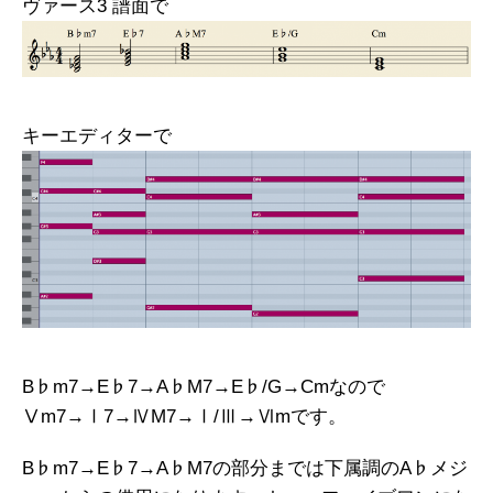
ヴァース3 譜面で
キーエディターで
B♭m7→E♭7→A♭M7→E♭/G→Cmなので
Ⅴm7→Ⅰ7→ⅣM7→Ⅰ/Ⅲ→Ⅵmです。
B♭m7→E♭7→A♭M7の部分までは下属調のA♭メジ