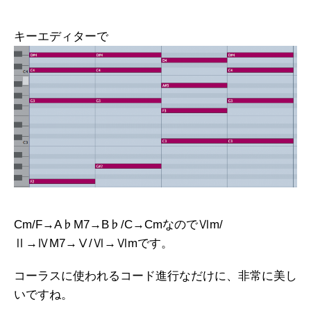
キーエディターで
Cm/F→A♭M7→B♭/C→CmなのでⅥm/
Ⅱ→ⅣM7→Ⅴ/Ⅵ→Ⅵmです。
コーラスに使われるコード進行なだけに、非常に美し
いですね。