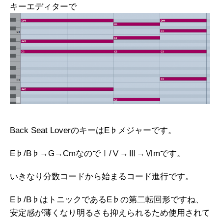
キーエディターで
Back Seat LoverのキーはE♭メジャーです。
E♭/B♭→G→CmなのでⅠ/Ⅴ→Ⅲ→Ⅵmです。
いきなり分数コードから始まるコード進行です。
E♭/B♭はトニックであるE♭の第二転回形ですね、
安定感が薄くなり明るさも抑えられるため使用されて