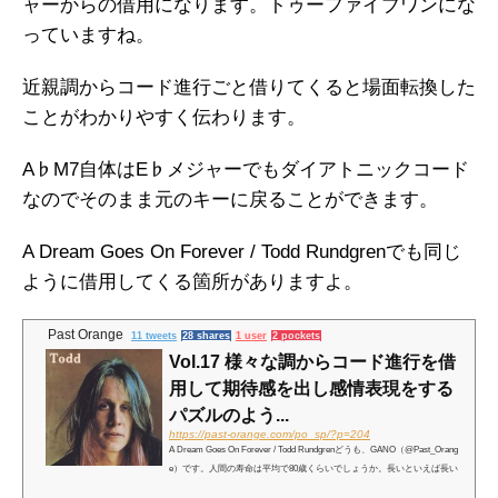
ャーからの借用になります。トゥーファイブワンにな
っていますね。
近親調からコード進行ごと借りてくると場面転換した
ことがわかりやすく伝わります。
A♭M7自体はE♭メジャーでもダイアトニックコード
なのでそのまま元のキーに戻ることができます。
A Dream Goes On Forever / Todd Rundgrenでも同じ
ように借用してくる箇所がありますよ。
Past Orange
11 tweets
28 shares
1 user
2 pockets
Vol.17 様々な調からコード進行を借
用して期待感を出し感情表現をする
パズルのよう...
https://past-orange.com/po_sp/?p=204
A Dream Goes On Forever / Todd Rundgrenどうも、GANO（@Past_Orang
e）です。人間の寿命は平均で80歳くらいでしょうか。長いといえば長い
ですが、必ずしも寿命いっぱいまで生きれるとは限りません。事故や事