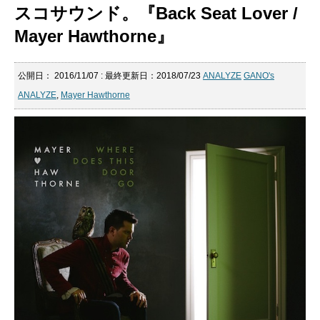
スコサウンド。『Back Seat Lover /
Mayer Hawthorne』
公開日：
2016/11/07
: 最終更新日：2018/07/23
ANALYZE
GANO's
ANALYZE
,
Mayer Hawthorne