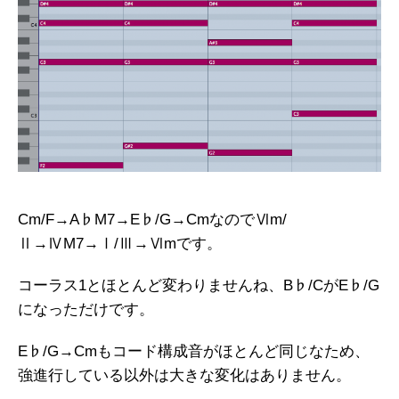
Cm/F→A♭M7→E♭/G→CmなのでⅥm/
Ⅱ→ⅣM7→Ⅰ/Ⅲ→Ⅵmです。
コーラス1とほとんど変わりませんね、B♭/CがE♭/G
になっただけです。
E♭/G→Cmもコード構成音がほとんど同じなため、
強進行している以外は大きな変化はありません。