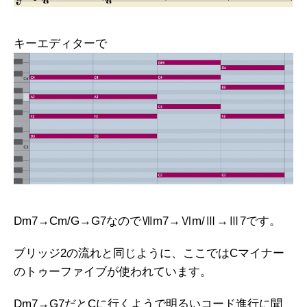
キーエディターで
Dm7→Cm/G→G7なのでⅦm7→Ⅵm/Ⅲ→Ⅲ7です。
ブリッジ2の流れと同じように、ここではCマイナー
のトゥーファイブが使われています。
Dm7→G7だとCに行くようで明るいコード進行に聞