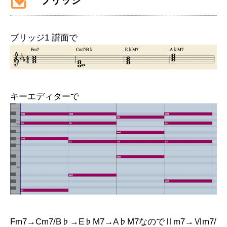
ブリッジ
ブリッジ1 譜面で
キーエディターで
Fm7→Cm7/B♭→E♭M7→A♭M7なのでⅡm7→Ⅵm7/