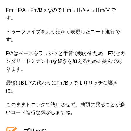
Fm→F/A→Fm/B♭なのでⅡm→Ⅱ/#Ⅳ→Ⅱm/Ⅴで
す。
トゥーファイブをより細かく表現したコード進行で
す。
F/Aはベースをラ→シ♭と半音で動かすため、F7(セカ
ンダリードミナント)な響きを加えるために挟んであ
ります。
最後はB♭7の代わりにFm/B♭でよりリッチな響き
に。
このままトニックで終止させず、曲頭に戻ることが多
いコード進行な気がしますね。