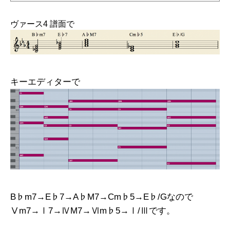
件、病気や災害などいつ人生が終わるかわかりません。いつ...
ヴァース4 譜面で
キーエディターで
B♭m7→E♭7→A♭M7→Cm♭5→E♭/Gなので
Ⅴm7→Ⅰ7→ⅣM7→Ⅵm♭5→Ⅰ/Ⅲです。